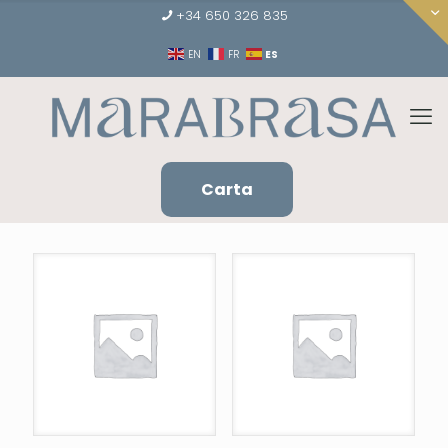
+34 650 326 835
ES
EN
FR
Carta