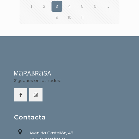
1
2
3
4
5
6
…
9
10
11
Síguenos en las redes:
Contacta
Avenida Castellón, 45