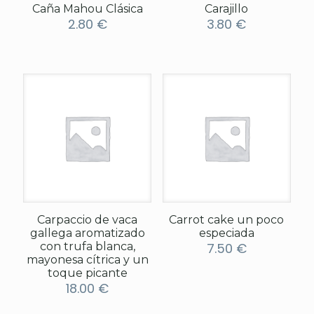
Caña Mahou Clásica
Carajillo
2.80
€
3.80
€
Carpaccio de vaca
Carrot cake un poco
gallega aromatizado
especiada
con trufa blanca,
7.50
€
mayonesa cítrica y un
toque picante
18.00
€