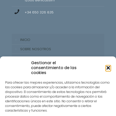
12560 Benicàssim
+34 650 326 835
INICIO
SOBRE NOSOTROS
PROPUESTA GASTRONÓMICA
Gestionar el
consentimiento de las
RESERVAR MESA
cookies
CONTACTO
Para ofrecer las mejores experiencias, utilizamos tecnologías como
las cookies para almacenar y/o acceder a la información del
dispositivo. El consentimiento de estas tecnologías nos permitirá
procesar datos como el comportamiento de navegación o las
identificaciones únicas en este sitio. No consentir o retirar el
consentimiento, puede afectar negativamente a ciertas
características y funciones.