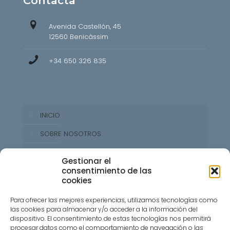
Contacta
Avenida Castellón, 45
12560 Benicàssim
+34 650 326 835
INICIO
SOBRE NOSOTROS
PROPUESTA GASTRONÓMICA
Gestionar el
consentimiento de las
RESERVAR MESA
cookies
CONTACTO
Para ofrecer las mejores experiencias, utilizamos tecnologías como
las cookies para almacenar y/o acceder a la información del
dispositivo. El consentimiento de estas tecnologías nos permitirá
procesar datos como el comportamiento de navegación o las