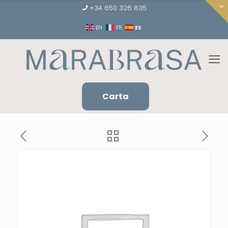
+34 650 326 835
ES
EN
FR
Carta