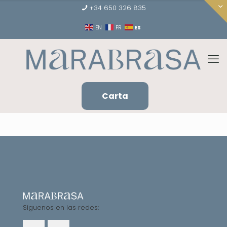
+34 650 326 835
ES
EN
FR
Carta
Síguenos en las redes: