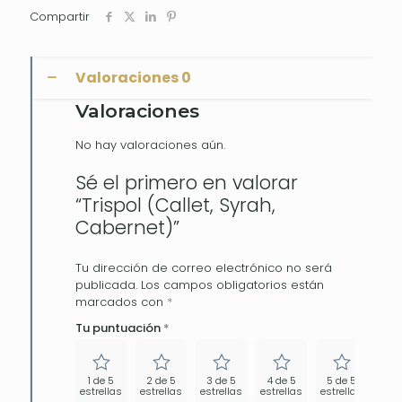
Compartir
Valoraciones
0
Valoraciones
No hay valoraciones aún.
Sé el primero en valorar
“Trispol (Callet, Syrah,
Cabernet)”
Tu dirección de correo electrónico no será
publicada.
Los campos obligatorios están
marcados con
*
Tu puntuación
*
1 de 5
2 de 5
3 de 5
4 de 5
5 de 5
estrellas
estrellas
estrellas
estrellas
estrellas