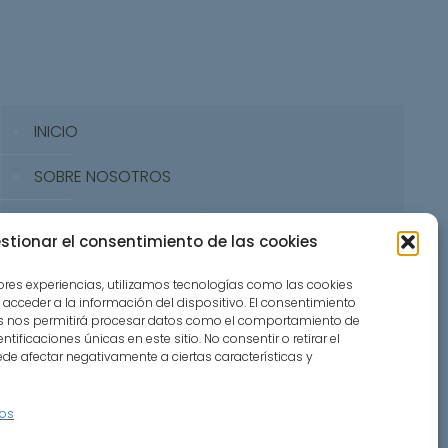
INICIO
SOBRE NOSOTROS
PROPUESTA GASTRONÓMICA
stionar el consentimiento de las cookies
RESERVAR MESA
jores experiencias, utilizamos tecnologías como las cookies
acceder a la información del dispositivo. El consentimiento
CONTACTO
as nos permitirá procesar datos como el comportamiento de
tificaciones únicas en este sitio. No consentir o retirar el
de afectar negativamente a ciertas características y
ios