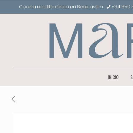
Cocina mediterránea en Benicássim
+34 650 
INICIO
S