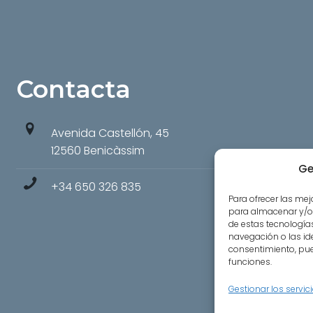
Contacta
Avenida Castellón, 45
12560 Benicàssim
Ge
+34 650 326 835
Para ofrecer las me
para almacenar y/o 
de estas tecnologí
navegación o las iden
consentimiento, pue
funciones.
Gestionar los servic