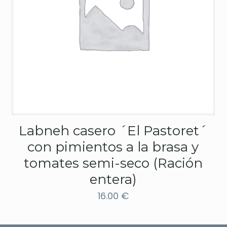
Labneh casero ´El Pastoret´
con pimientos a la brasa y
tomates semi-seco (Ración
entera)
16.00
€