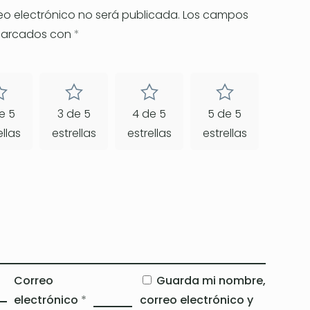
eo electrónico no será publicada.
Los campos
 marcados con
*
e 5
3 de 5
4 de 5
5 de 5
ellas
estrellas
estrellas
estrellas
Correo
Guarda mi nombre,
electrónico
*
correo electrónico y