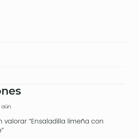
ones
 aún.
n valorar “Ensaladilla limeña con
e”