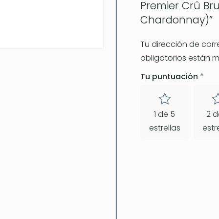
Premier Crû Brut
Chardonnay)”
Tu dirección de corr
obligatorios están
Tu puntuación
*
1 de 5
2 d
estrellas
estr