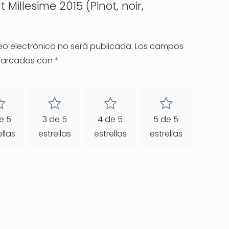
 Millesime 2015 (Pinot, noir,
eo electrónico no será publicada.
Los campos
 marcados con
*
e 5
3 de 5
4 de 5
5 de 5
ellas
estrellas
estrellas
estrellas