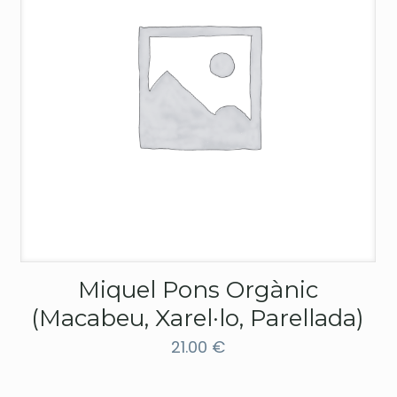
Miquel Pons Orgànic
(Macabeu, Xarel·lo, Parellada)
21.00
€