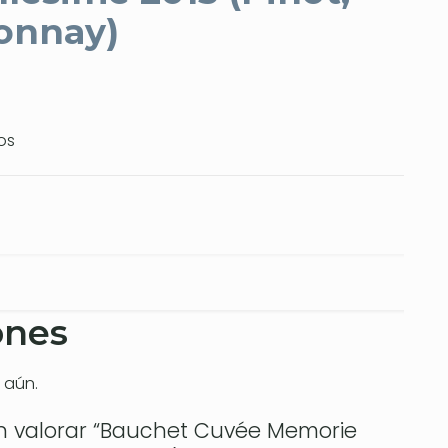
donnay)
os
ones
 aún.
en valorar “Bauchet Cuvée Memorie