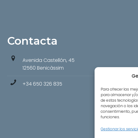
Contacta
Avenida Castellón, 45
12560 Benicàssim
Ge
+34 650 326 835
Para ofrecer las me
para almacenar y/o 
de estas tecnologí
navegación o las iden
consentimiento, pue
funciones.
Gestionar los servic