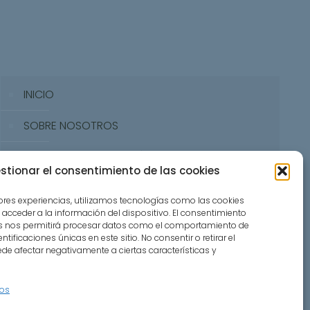
INICIO
SOBRE NOSOTROS
PROPUESTA GASTRONÓMICA
stionar el consentimiento de las cookies
RESERVAR MESA
jores experiencias, utilizamos tecnologías como las cookies
acceder a la información del dispositivo. El consentimiento
CONTACTO
as nos permitirá procesar datos como el comportamiento de
tificaciones únicas en este sitio. No consentir o retirar el
de afectar negativamente a ciertas características y
ios