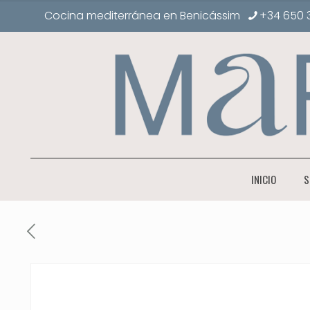
Cocina mediterránea en Benicássim
+34 650 
INICIO
S